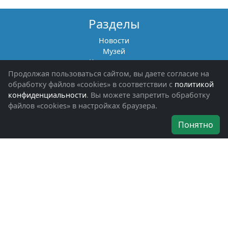
Разделы
Новости
Музей
Книги памяти
Фотоальбомы
Продолжая пользоваться сайтом, вы даете согласие на
Обращения граждан
обработку файлов «cookies» в соответствии с
политикой
Помощь участникам СВО и их семьям
конфиденциальности
. Вы можете запретить обработку
файлов «cookies» в настройках браузера.
Об организации
Понятно
Руководители
Наши награды
Устав
Программа
Вступить
Свяжитесь с нами
Богородское окружное отделение
ВООВ «БОЕВОЕ БРАТСТВО»