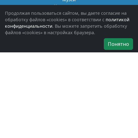
Книги памяти
Фотоальбомы
Продолжая пользоваться сайтом, вы даете согласие на
Обращения граждан
обработку файлов «cookies» в соответствии с
политикой
Помощь участникам СВО и их семьям
конфиденциальности
. Вы можете запретить обработку
файлов «cookies» в настройках браузера.
Об организации
Понятно
Руководители
Наши награды
Устав
Программа
Вступить
Свяжитесь с нами
Богородское окружное отделение
ВООВ «БОЕВОЕ БРАТСТВО»
г. Ногинск, ул. Рабочая, д. 57
+7-(496)-511-46-43
+7-(977)-691-43-48
+7-(496)-511-35-94
bbnoginsk@mail.ru