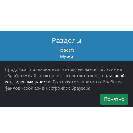
Разделы
Новости
Музей
Книги памяти
Фотоальбомы
Продолжая пользоваться сайтом, вы даете согласие на
Обращения граждан
обработку файлов «cookies» в соответствии с
политикой
Помощь участникам СВО и их семьям
конфиденциальности
. Вы можете запретить обработку
файлов «cookies» в настройках браузера.
Об организации
Понятно
Руководители
Наши награды
Устав
Программа
Вступить