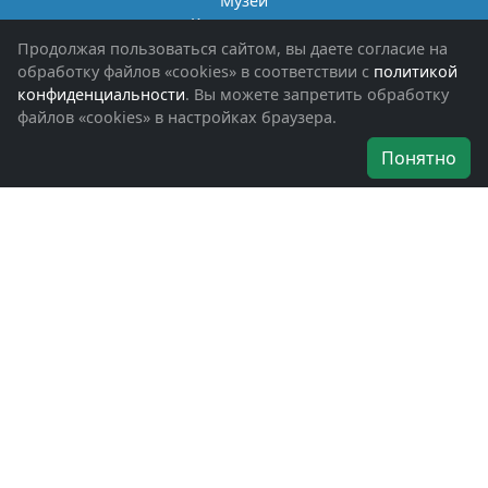
Музей
Книги памяти
Фотоальбомы
Продолжая пользоваться сайтом, вы даете согласие на
Обращения граждан
обработку файлов «cookies» в соответствии с
политикой
Помощь участникам СВО и их семьям
конфиденциальности
. Вы можете запретить обработку
файлов «cookies» в настройках браузера.
Об организации
Понятно
Руководители
Наши награды
Устав
Программа
Вступить
Свяжитесь с нами
Богородское окружное отделение
ВООВ «БОЕВОЕ БРАТСТВО»
г. Ногинск, ул. Рабочая, д. 57
+7-(496)-511-46-43
+7-(977)-691-43-48
+7-(496)-511-35-94
bbnoginsk@mail.ru