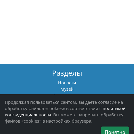
Разделы
Новости
Музей
Книги памяти
Фотоальбомы
Продолжая пользоваться сайтом, вы даете согласие на
Обращения граждан
обработку файлов «cookies» в соответствии с
политикой
Помощь участникам СВО и их семьям
конфиденциальности
. Вы можете запретить обработку
файлов «cookies» в настройках браузера.
Об организации
Понятно