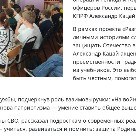
офицеров России, пер
КПРФ Александр Кацай
В рамках проекта «Раз
личными историями слу
защищать Отечество в
Александр Кацай акце
преемственности трад
из учебников. Это выб
быть честным, помогат
ужбы, подчеркнув роль взаимовыручки: «На войне
основа патриотизма — умение ставить общее выше
ны СВО, рассказал подросткам о современных реа
— учиться, развиваться и помнить: защита Родин