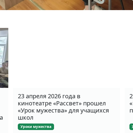
23 апреля 2026 года в
2
кинотеатре «Рассвет» прошел
«
«Урок мужества» для учащихся
п
а
школ
Уроки мужества