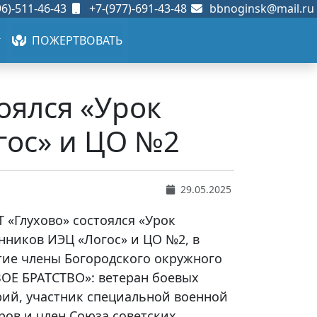
6)-511-46-43
+7-(977)-691-43-48
bbnoginsk@mail.ru
ПОЖЕРТВОВАТЬ
тоялся «Урок
гос» и ЦО №2
29.05.2025
Т «Глухово» состоялся «Урок
нников ИЭЦ «Логос» и ЦО №2, в
тие члены Богородского окружного
ОЕ БРАТСТВО»: ветеран боевых
ий, участник специальной военной
ров и член Союза советских