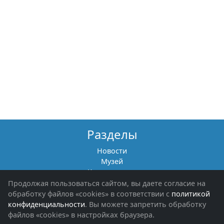
Разделы
Новости
Музей
Книги памяти
Фотоальбомы
Продолжая пользоваться сайтом, вы даете согласие на
Обращения граждан
обработку файлов «cookies» в соответствии с
политикой
Помощь участникам СВО и их семьям
конфиденциальности
. Вы можете запретить обработку
файлов «cookies» в настройках браузера.
Об организации