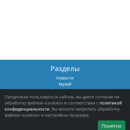
Разделы
Новости
Музей
Книги памяти
Фотоальбомы
Продолжая пользоваться сайтом, вы даете согласие на
Обращения граждан
обработку файлов «cookies» в соответствии с
политикой
Помощь участникам СВО и их семьям
конфиденциальности
. Вы можете запретить обработку
файлов «cookies» в настройках браузера.
Об организации
Понятно
Руководители