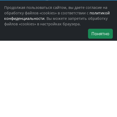
Книги памяти
Фотоальбомы
Продолжая пользоваться сайтом, вы даете согласие на
Обращения граждан
обработку файлов «cookies» в соответствии с
политикой
Помощь участникам СВО и их семьям
конфиденциальности
. Вы можете запретить обработку
файлов «cookies» в настройках браузера.
Об организации
Понятно
Руководители
Наши награды
Устав
Программа
Вступить
Свяжитесь с нами
Богородское окружное отделение
ВООВ «БОЕВОЕ БРАТСТВО»
г. Ногинск, ул. Рабочая, д. 57
+7-(496)-511-46-43
+7-(977)-691-43-48
+7-(496)-511-35-94
bbnoginsk@mail.ru