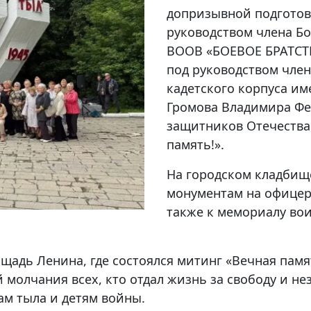
допризывной подготов
руководством члена Б
ВООВ «БОЕВОЕ БРАТСТВ
под руководством член
кадетского корпуса име
Громова Владимира Фе
защитников Отечества
память!».
На городском кладбищ
монументам на офицерс
также к мемориалу вои
щадь Ленина, где состоялся митинг «Вечная памя
 молчания всех, кто отдал жизнь за свободу и н
ам тыла и детям войны.