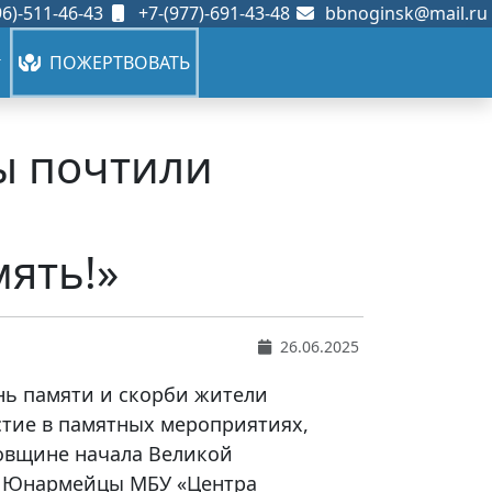
6)-511-46-43
+7-(977)-691-43-48
bbnoginsk@mail.ru
ПОЖЕРТВОВАТЬ
ы почтили
,
ять!»
26.06.2025
ень памяти и скорби жители
стие в памятных мероприятиях,
овщине начала Великой
. Юнармейцы МБУ «Центра