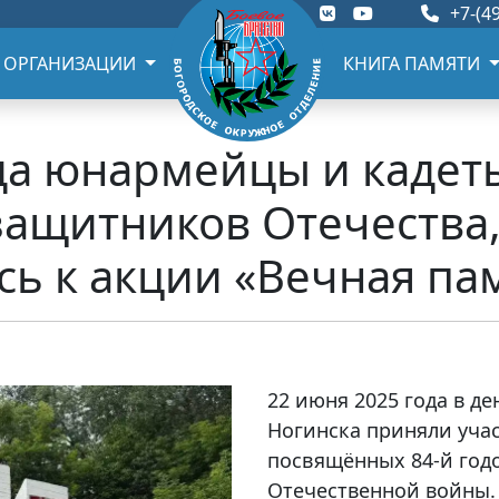
+7-(49
 ОРГАНИЗАЦИИ
КНИГА ПАМЯТИ
ода юнармейцы и кадет
защитников Отечества
ь к акции «Вечная пам
22 июня 2025 года в д
Ногинска приняли уча
посвящённых 84-й год
Отечественной войны