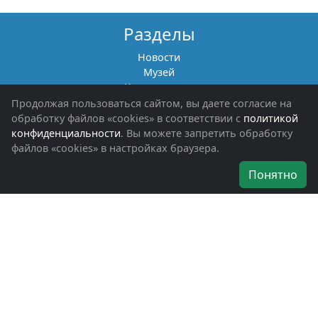
Разделы
Новости
Музей
Книги памяти
Фотоальбомы
Продолжая пользоваться сайтом, вы даете согласие на
Обращения граждан
обработку файлов «cookies» в соответствии с
политикой
Помощь участникам СВО и их семьям
конфиденциальности
. Вы можете запретить обработку
файлов «cookies» в настройках браузера.
Об организации
Понятно
Руководители
Наши награды
Устав
Программа
Вступить
Свяжитесь с нами
Богородское окружное отделение
ВООВ «БОЕВОЕ БРАТСТВО»