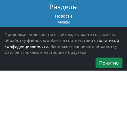
Разделы
Новости
Музей
Книги памяти
Фотоальбомы
Продолжая пользоваться сайтом, вы даете согласие на
Обращения граждан
обработку файлов «cookies» в соответствии с
политикой
Помощь участникам СВО и их семьям
конфиденциальности
. Вы можете запретить обработку
файлов «cookies» в настройках браузера.
Об организации
Понятно
Руководители
Наши награды
Устав
Программа
Вступить
Свяжитесь с нами
Богородское окружное отделение
ВООВ «БОЕВОЕ БРАТСТВО»
г. Ногинск, ул. Рабочая, д. 57