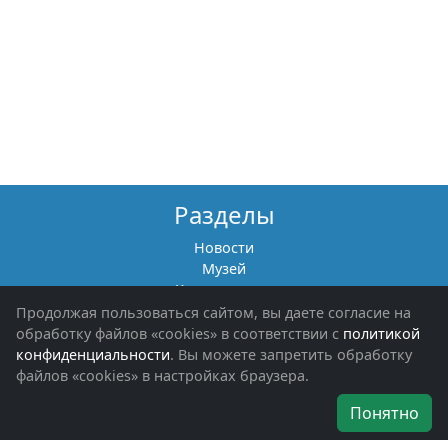
Разделы
Новости
Музей
Книги памяти
Фотоальбомы
Продолжая пользоваться сайтом, вы даете согласие на
Обращения граждан
обработку файлов «cookies» в соответствии с
политикой
Помощь участникам СВО и их семьям
конфиденциальности
. Вы можете запретить обработку
файлов «cookies» в настройках браузера.
Об организации
Понятно
Руководители
Наши награды