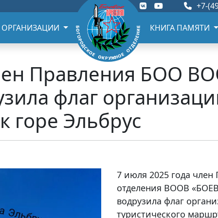
+7-(49
 ОРГАНИЗАЦИИ
КНИГА ПАМЯТИ
 член Правления БОО В
зила флаг организаци
к горе Эльбрус
7 июля 2025 года член
отделения ВООВ «БОЕВ
водрузила флаг органи
туристического маршру