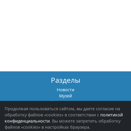
Разделы
Новости
Музей
Книги памяти
Фотоальбомы
Продолжая пользоваться сайтом, вы даете согласие на
Обращения граждан
обработку файлов «cookies» в соответствии с
политикой
Помощь участникам СВО и их семьям
конфиденциальности
. Вы можете запретить обработку
файлов «cookies» в настройках браузера.