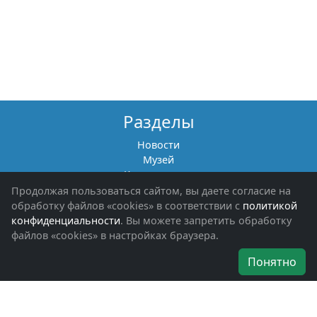
Разделы
Новости
Музей
Книги памяти
Фотоальбомы
Продолжая пользоваться сайтом, вы даете согласие на
Обращения граждан
обработку файлов «cookies» в соответствии с
политикой
Помощь участникам СВО и их семьям
конфиденциальности
. Вы можете запретить обработку
файлов «cookies» в настройках браузера.
Об организации
Понятно
Руководители
Наши награды
Устав
Программа