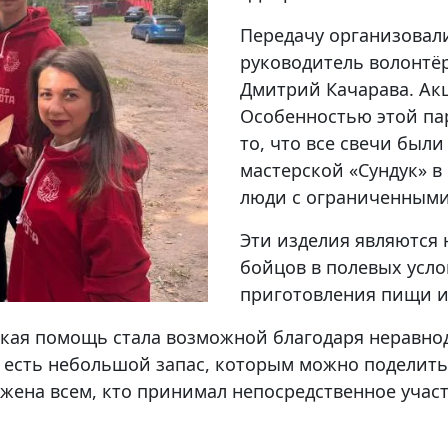
Передачу организовал
руководитель волонтё
Дмитрий Качарава. Ак
Особенностью этой пар
то, что все свечи был
мастерской «Сундук» в 
люди с ограниченными
Эти изделия являются
бойцов в полевых усло
приготовления пищи и
акая помощь стала возможной благодаря неравн
го есть небольшой запас, которым можно поделит
жена всем, кто принимал непосредственное учас