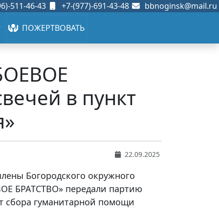
6)-511-46-43
+7-(977)-691-43-48
bbnoginsk@mail.ru
ПОЖЕРТВОВАТЬ
«БОЕВОЕ
вечей в пункт
я»
22.09.2025
 члены Богородского окружного
ОЕ БРАТСТВО» передали партию
кт сбора гуманитарной помощи