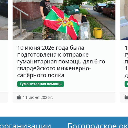
10 июня 2026 года была
1
подготовлена к отправке
г
гуманитарная помощь для 6-го
п
гвардейского инженерно-
1
сапёрного полка
д
Гуманитарная помощь
11 июня 2026 г.
организации
Богородское о