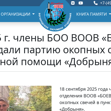
+7-(49
 ОРГАНИЗАЦИИ
КНИГА ПАМЯТИ
5 г. члены БОО ВООВ 
али партию окопных с
рной помощи «Добрын
18 сентября 2025 года
отделения ВООВ «БОЕВ
окопных свечей в пун
«Добрыня».