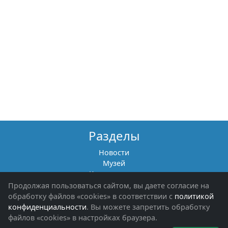
Разделы
Новости
Музей
Книги памяти
Фотоальбомы
Продолжая пользоваться сайтом, вы даете согласие на
Обращения граждан
обработку файлов «cookies» в соответствии с
политикой
Помощь участникам СВО и их семьям
конфиденциальности
. Вы можете запретить обработку
файлов «cookies» в настройках браузера.
Об организации