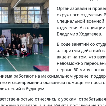
Организовали и прове
окружного отделения 
Специальной военной 
отделения Ассоциации
Владимир Ходателев.
В ходе занятий со сту
алгоритмы действий в 
акцент на том, что ва
невозможно переоцени
первые 60 минут после
низма работают на максимальном уровне, подде
отно и своевременно оказанная помощь не просто
сложнений в будущем.
ветственностью отнеслись к урокам, отрабатывая
ложения повязок и шин. Ребята получили не толь