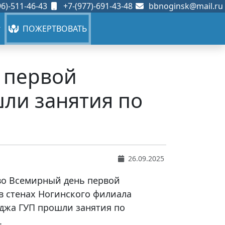
6)-511-46-43
+7-(977)-691-43-48
bbnoginsk@mail.ru
ПОЖЕРТВОВАТЬ
ь первой
ли занятия по
26.09.2025
 во Всемирный день первой
 стенах Ногинского филиала
еджа ГУП прошли занятия по
.