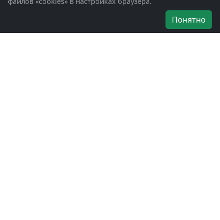
файлов «cookies» в настройках браузера.
Об организации
Понятно
Руководители
Наши награды
Устав
Программа
Вступить
Свяжитесь с нами
Богородское окружное отделение
ВООВ «БОЕВОЕ БРАТСТВО»
г. Ногинск, ул. Рабочая, д. 57
+7-(496)-511-46-43
+7-(977)-691-43-48
+7-(496)-511-35-94
bbnoginsk@mail.ru
Политика конфиденциальности
Войти в систему
БОО ВООВ «БОЕВОЕ БРАТСТВО» © 2019 - 2026