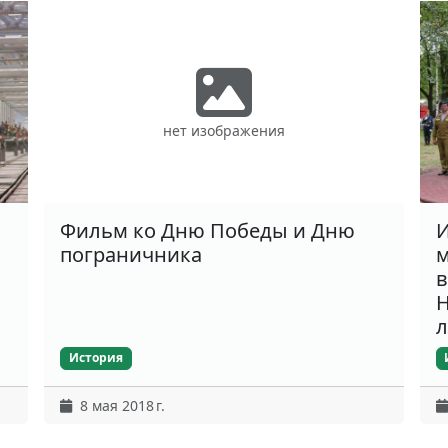
нет изображения
Фильм ко Дню Победы и Дню
И
пограничника
м
в
Н
л
История
8 мая 2018 г.