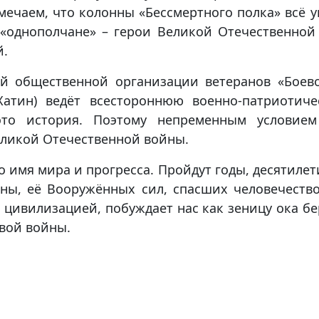
мечаем, что колонны «Бессмертного полка» всё 
 «однополчане» – герои Великой Отечественной
й.
й общественной организации ветеранов «Боево
атин) ведёт всестороннюю военно-патриотич
то история. Поэтому непременным условием
еликой Отечественной войны.
 имя мира и прогресса. Пройдут годы, десятилети
ны, её Вооружённых сил, спасших человечеств
 цивилизацией, побуждает нас как зеницу ока б
овой войны.