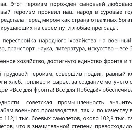
ва. Этот героизм порождён сыновьей любовью
овый героизм проявил наш народ в суровые г
предстала перед миром как страна отважных бога
сокрушающих на своём пути любые преграды.
 перестройка народного хозяйства на военный
, транспорт, наука, литература, искусство – всё 
енное хозяйство, достигнуто единство фронта и т
 трудовой героизм, совершив подвиг, равный к
 и хлеб, топливо и сырьё, за создание могучего 
ом «Всё для фронта! Всё для Победы!» обеспечи
удности, советская промышленность значит
бам военного производства, так и по качеству в
 112,1 тыс. боевых самолётов, около 102,8 тыс.
мётов, что в значительной степени превосходи