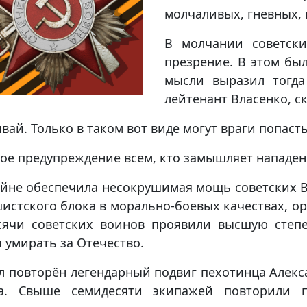
молчаливых, гневных,
В молчании советски
презрение. В этом был
мысли выразил тогда
лейтенант Власенко, ск
вай. Только в таком вот виде могут враги попасть
зное предупреждение всем, кто замышляет нападен
ойне обеспечила несокрушимая мощь советских В
стского блока в морально-боевых качествах, о
сячи советских воинов проявили высшую степ
 умирать за Отечество.
ыл повторён легендарный подвиг пехотинца Алек
а. Свыше семидесяти экипажей повторили п