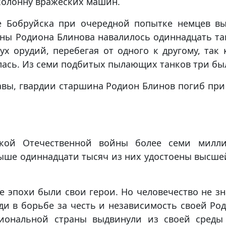
колонну вражеских машин.
е Бобруйска при очередной попытке немцев в
ны Родиона Блинова навалилось одиннадцать та
ух орудий, перебегая от одного к другому, так
лась. Из семи подбитых пылающих танков три бы
авы, гвардии старшина Родион Блинов погиб при
кой Отечественной войны более семи милли
ше одиннадцати тысяч из них удостоены высшей
ие эпохи были свои герои. Но человечество не з
ди в борьбе за честь и независимость своей Р
иональной страны выдвинули из своей среды