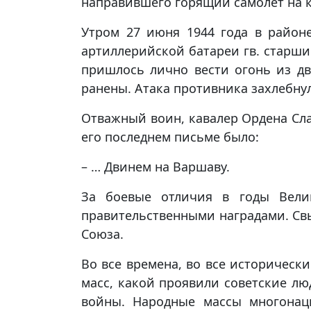
направившего горящий самолёт на 
Утром 27 июня 1944 года в район
артиллерийской батареи гв. старши
пришлось лично вести огонь из дв
ранены. Атака противника захлебну
Отважный воин, кавалер Ордена Сл
его последнем письме было:
– … Двинем на Варшаву.
За боевые отличия в годы Вели
правительственными наградами. Свы
Союза.
Во все времена, во все историческ
масс, какой проявили советские лю
войны. Народные массы многонац