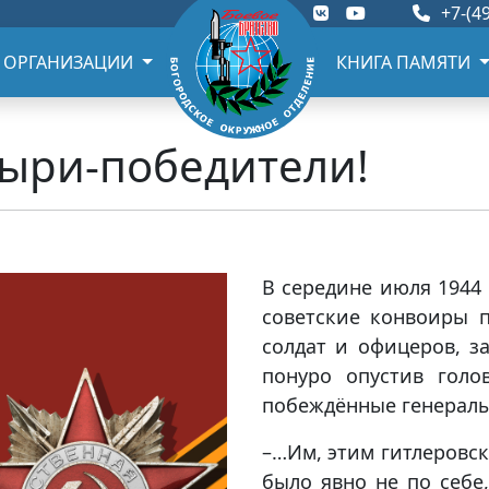
+7-(49
 ОРГАНИЗАЦИИ
КНИГА ПАМЯТИ
тыри-победители!
В середине июля 1944
советские конвоиры 
солдат и офицеров, з
понуро опустив голо
побеждённые генералы
–…Им, этим гитлеровск
было явно не по себе