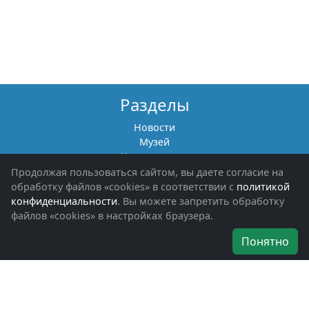
Разделы
Новости
Музей
Книги памяти
Фотоальбомы
Продолжая пользоваться сайтом, вы даете согласие на
Обращения граждан
обработку файлов «cookies» в соответствии с
политикой
Помощь участникам СВО и их семьям
конфиденциальности
. Вы можете запретить обработку
файлов «cookies» в настройках браузера.
Об организации
Понятно
Руководители
Наши награды
Устав
Программа
Вступить