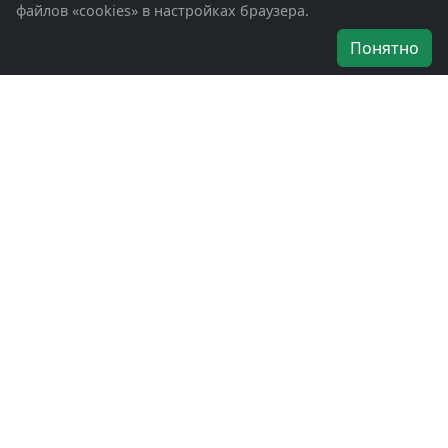
файлов «cookies» в настройках браузера.
Об организации
Понятно
Руководители
Наши награды
Устав
Программа
Вступить
Свяжитесь с нами
Богородское окружное отделение
ВООВ «БОЕВОЕ БРАТСТВО»
г. Ногинск, ул. Рабочая, д. 57
+7-(496)-511-46-43
+7-(977)-691-43-48
+7-(496)-511-35-94
bbnoginsk@mail.ru
Политика конфиденциальности
Войти в систему
БОО ВООВ «БОЕВОЕ БРАТСТВО» © 2019 - 2026