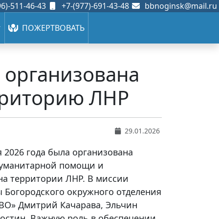
6)-511-46-43
+7-(977)-691-43-48
bbnoginsk@mail.ru
ПОЖЕРТВОВАТЬ
а организована
рриторию ЛНР
29.01.2026
я 2026 года была организована
 гуманитарной помощи и
на территории ЛНР. В миссии
ы Богородского окружного отделения
ВО» Дмитрий Качарава, Эльчин
остин. Важную роль в обеспечении