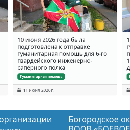
10 июня 2026 года была
1
подготовлена к отправке
г
гуманитарная помощь для 6-го
п
гвардейского инженерно-
1
сапёрного полка
д
Гуманитарная помощь
11 июня 2026 г.
организации
Богородское о
ВООВ «БОЕВОЕ
водители