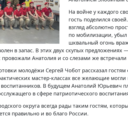
На войне у каждого св
гость поделился своей.
взгляд абсолютно про
по мобилизации, убыл 
шквальный огонь враж
волен в запас. В этих двух скупых предложениях 
х провожали Анатолия и со слезами же встречали
товки молодёжи Сергей Чобот рассказал гостям 
актических мастер-классах все желающие могли
 воспитанников. В будущем Анатолий Юрьевич пл
госслужащего в сфере патриотического воспитани
одского округа всегда рады таким гостям, котор
ается правильно и во благо России.