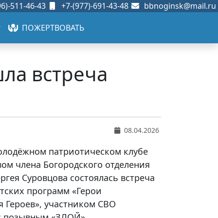
6)-511-46-43
+7-(977)-691-43-48
bbnoginsk@mail.ru
ПОЖЕРТВОВАТЬ
шла встреча
08.04.2026
Молодёжном патриотическом клубе
вом члена Богородского отделения
ргея Суровцова состоялась встреча
нтских программ «Герои
я Героев», участником СВО
с позывным «ЗЛОЙ».