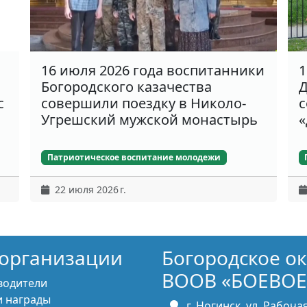
16 июля 2026 года воспитанники
1
Богородского казачества
Д
с
совершили поездку в Николо-
с
Угрешский мужской монастырь
«
Патриотическое воспитание молодежи
22 июля 2026 г.
организации
Богородское о
ВООВ «БОЕВОЕ
водители
 награды
г. Ногинск, ул. Рабочая,