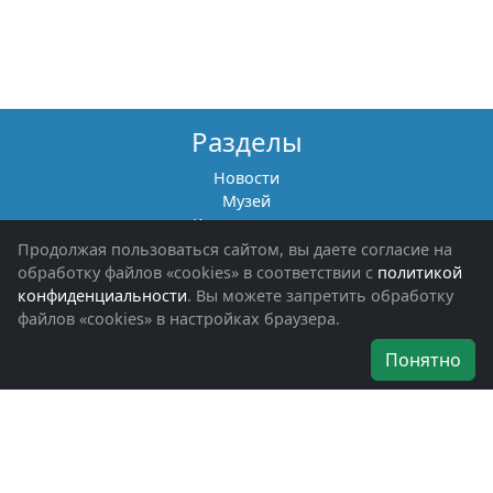
Разделы
Новости
Музей
Книги памяти
Фотоальбомы
Продолжая пользоваться сайтом, вы даете согласие на
Обращения граждан
обработку файлов «cookies» в соответствии с
политикой
Помощь участникам СВО и их семьям
конфиденциальности
. Вы можете запретить обработку
файлов «cookies» в настройках браузера.
Об организации
Понятно
Руководители
Наши награды
Устав
Программа
Вступить
Свяжитесь с нами