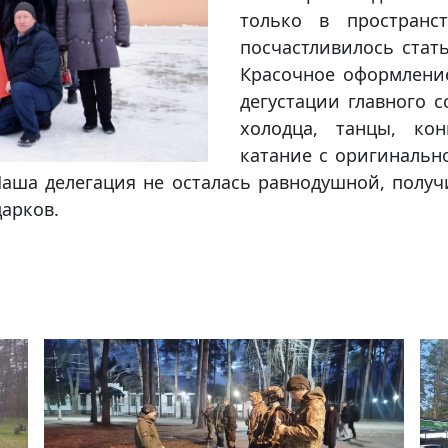
только в пространс
посчастливилось стат
Красочное оформление
дегустации главного 
холодца, танцы, кон
катание с оригинальн
Наша делегация не осталась равнодушной, полу
арков.