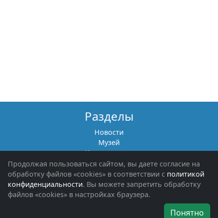
Разделы
Новости
Музей
Книги памяти
Фотоальбомы
Продолжая пользоваться сайтом, вы даете согласие на
Обращения граждан
обработку файлов «cookies» в соответствии с
политикой
Помощь участникам СВО и их семьям
конфиденциальности
. Вы можете запретить обработку
файлов «cookies» в настройках браузера.
Об организации
Понятно