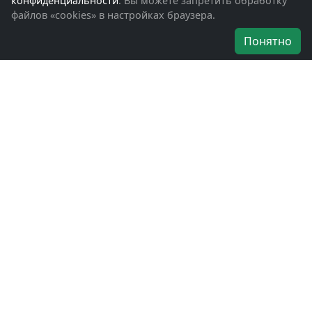
конфиденциальности
. Вы можете запретить обработку
файлов «cookies» в настройках браузера.
Об организации
Понятно
Руководители
Наши награды
Устав
Программа
Вступить
Свяжитесь с нами
Богородское окружное отделение
ВООВ «БОЕВОЕ БРАТСТВО»
г. Ногинск, ул. Рабочая, д. 57
+7-(496)-511-46-43
+7-(977)-691-43-48
+7-(496)-511-35-94
bbnoginsk@mail.ru
Политика конфиденциальности
Войти в систему