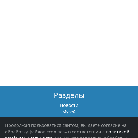
Разделы
Новости
Музей
Книги памяти
Фотоальбомы
Продолжая пользоваться сайтом, вы даете согласие на
Обращения граждан
обработку файлов «cookies» в соответствии с
политикой
Помощь участникам СВО и их семьям