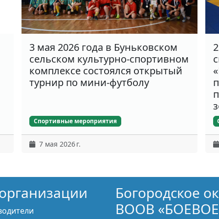
3 мая 2026 года в Буньковском
2
сельском культурно-спортивном
с
комплексе состоялся открытый
«
турнир по мини-футболу
п
п
з
Спортивные мероприятия
7 мая 2026 г.
организации
Богородское о
ВООВ «БОЕВОЕ
водители