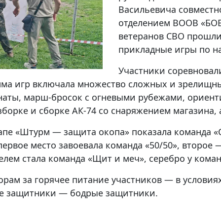
Васильевича совместн
отделением ВООВ «БО
ветеранов СВО прошли
прикладные игры по н
Участники соревновали
амма игр включала множество сложных и зрелищны
наты, марш-бросок с огневыми рубежами, ориен
зборке и сборке АК-74 со снаряжением магазина, 
апе «Штурм — защита окопа» показала команда «С
 первое место завоевала команда «50/50», второе 
елем стала команда «Щит и меч», серебро у коман
орам за горячее питание участников — в условия
ые защитники — бодрые защитники.