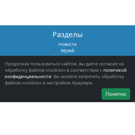
Разделы
Новости
Музей
Книги памяти
Фотоальбомы
Продолжая пользоваться сайтом, вы даете согласие на
Обращения граждан
обработку файлов «cookies» в соответствии с
политикой
Помощь участникам СВО и их семьям
конфиденциальности
. Вы можете запретить обработку
файлов «cookies» в настройках браузера.
Об организации
Понятно
Руководители
Наши награды
Устав
Программа
Вступить
Свяжитесь с нами