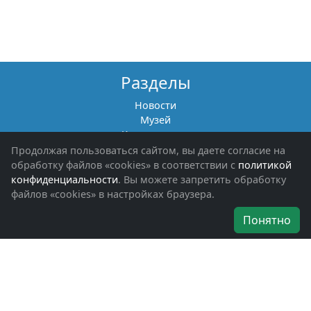
Разделы
Новости
Музей
Книги памяти
Фотоальбомы
Продолжая пользоваться сайтом, вы даете согласие на
Обращения граждан
обработку файлов «cookies» в соответствии с
политикой
Помощь участникам СВО и их семьям
конфиденциальности
. Вы можете запретить обработку
файлов «cookies» в настройках браузера.
Об организации
Понятно
Руководители
Наши награды
Устав
Программа
Вступить
Свяжитесь с нами