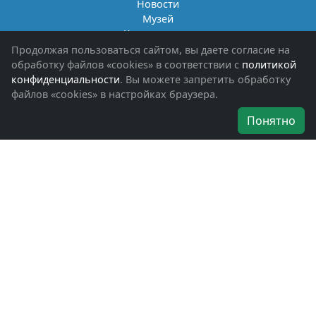
Новости
Музей
Книги памяти
Фотоальбомы
Продолжая пользоваться сайтом, вы даете согласие на
Обращения граждан
обработку файлов «cookies» в соответствии с
политикой
Помощь участникам СВО и их семьям
конфиденциальности
. Вы можете запретить обработку
файлов «cookies» в настройках браузера.
Об организации
Понятно
Руководители
Наши награды
Устав
Программа
Вступить
Свяжитесь с нами
Богородское окружное отделение
ВООВ «БОЕВОЕ БРАТСТВО»
г. Ногинск, ул. Рабочая, д. 57
+7-(496)-511-46-43
+7-(977)-691-43-48