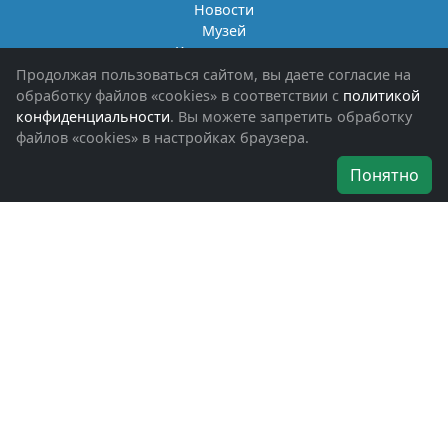
Новости
Музей
Книги памяти
Фотоальбомы
Продолжая пользоваться сайтом, вы даете согласие на
Обращения граждан
обработку файлов «cookies» в соответствии с
политикой
Помощь участникам СВО и их семьям
конфиденциальности
. Вы можете запретить обработку
файлов «cookies» в настройках браузера.
Об организации
Понятно
Руководители
Наши награды
Устав
Программа
Вступить
Свяжитесь с нами
Богородское окружное отделение
ВООВ «БОЕВОЕ БРАТСТВО»
г. Ногинск, ул. Рабочая, д. 57
+7-(496)-511-46-43
+7-(977)-691-43-48