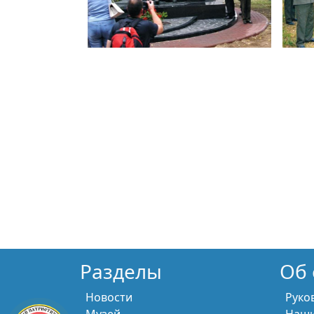
Разделы
Об 
Новости
Руко