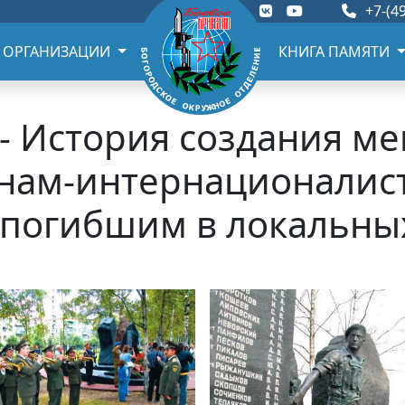
+7-(49
 ОРГАНИЗАЦИИ
КНИГА ПАМЯТИ
- История создания м
нам-интернационалис
 погибшим в локальны