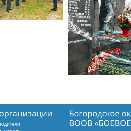
организации
Богородское о
ВООВ «БОЕВОЕ
водители