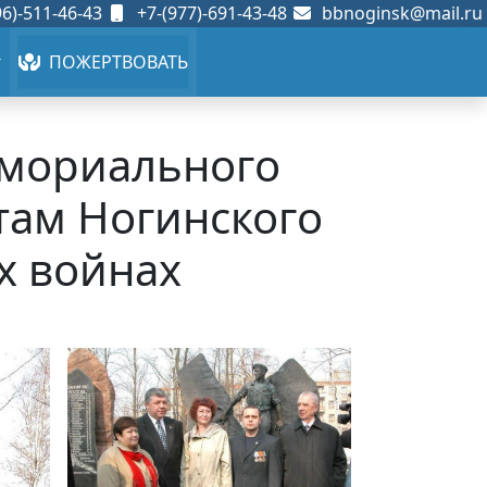
6)-511-46-43
+7-(977)-691-43-48
bbnoginsk@mail.ru
ПОЖЕРТВОВАТЬ
емориального
там Ногинского
х войнах