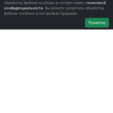
Обращения граждан
обработку файлов «cookies» в соответствии с
политикой
Помощь участникам СВО и их семьям
конфиденциальности
. Вы можете запретить обработку
файлов «cookies» в настройках браузера.
Об организации
Понятно
Руководители
Наши награды
Устав
Программа
Вступить
Свяжитесь с нами
Богородское окружное отделение
ВООВ «БОЕВОЕ БРАТСТВО»
г. Ногинск, ул. Рабочая, д. 57
+7-(496)-511-46-43
+7-(977)-691-43-48
+7-(496)-511-35-94
bbnoginsk@mail.ru