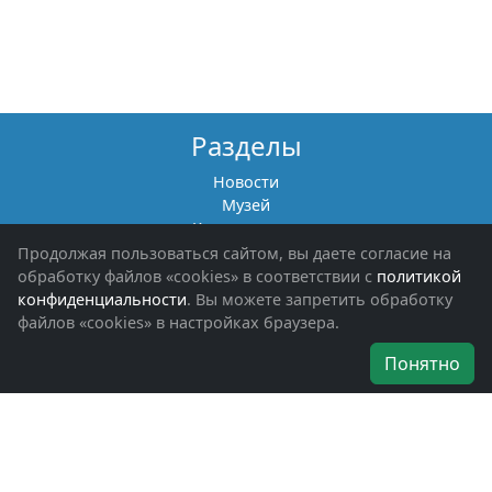
Разделы
Новости
Музей
Книги памяти
Фотоальбомы
Продолжая пользоваться сайтом, вы даете согласие на
Обращения граждан
обработку файлов «cookies» в соответствии с
политикой
Помощь участникам СВО и их семьям
конфиденциальности
. Вы можете запретить обработку
файлов «cookies» в настройках браузера.
Об организации
Понятно
Руководители
Наши награды
Устав
Программа
Вступить