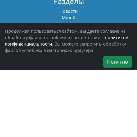
Разделы
Новости
Музей
Книги памяти
Фотоальбомы
Продолжая пользоваться сайтом, вы даете согласие на
Обращения граждан
обработку файлов «cookies» в соответствии с
политикой
Помощь участникам СВО и их семьям
конфиденциальности
. Вы можете запретить обработку
файлов «cookies» в настройках браузера.
Об организации
Понятно
Руководители
Наши награды
Устав
Программа
Вступить
Свяжитесь с нами
Богородское окружное отделение
ВООВ «БОЕВОЕ БРАТСТВО»
г. Ногинск, ул. Рабочая, д. 57
+7-(496)-511-46-43