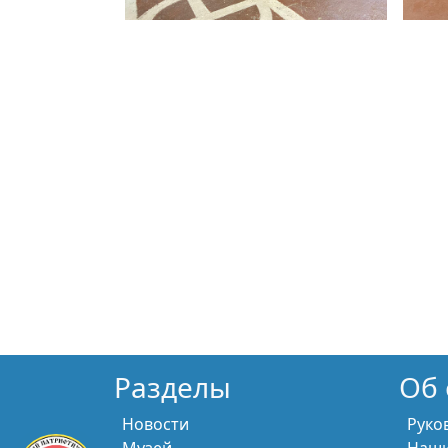
Разделы
Об 
Новости
Руко