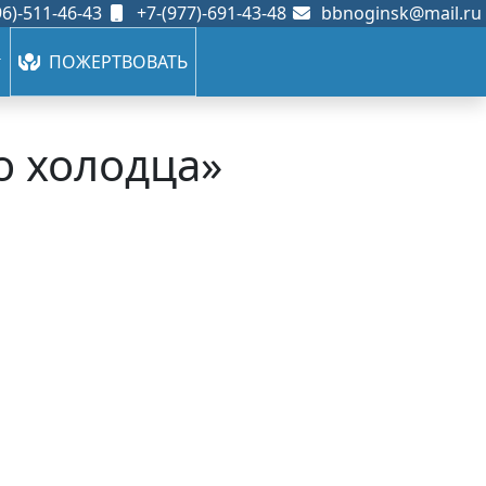
6)-511-46-43
+7-(977)-691-43-48
bbnoginsk@mail.ru
ПОЖЕРТВОВАТЬ
о холодца»