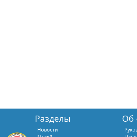
Разделы
Об 
Новости
Руко