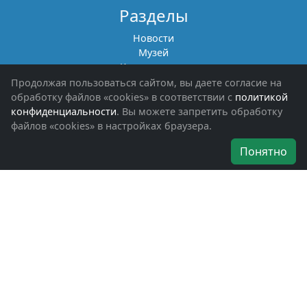
Разделы
Новости
Музей
Книги памяти
Фотоальбомы
Продолжая пользоваться сайтом, вы даете согласие на
Обращения граждан
обработку файлов «cookies» в соответствии с
политикой
Помощь участникам СВО и их семьям
конфиденциальности
. Вы можете запретить обработку
файлов «cookies» в настройках браузера.
Об организации
Понятно
Руководители
Наши награды
Устав
Программа
Вступить
Свяжитесь с нами
Богородское окружное отделение
ВООВ «БОЕВОЕ БРАТСТВО»
г. Ногинск, ул. Рабочая, д. 57