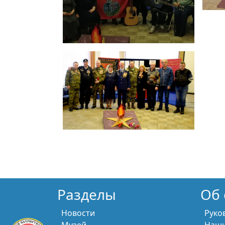
Разделы
Об 
Новости
Руко