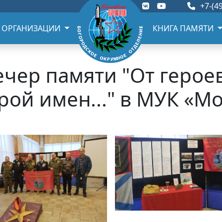
+7-(49
 ОРГАНИЗАЦИИ
КНИГА ПАМЯТИ
ечер памяти "От герое
орой имен..." в МУК «М