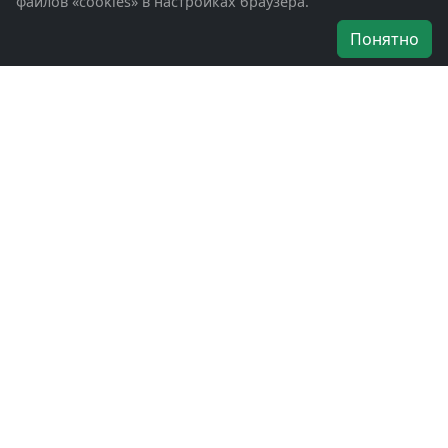
файлов «cookies» в настройках браузера.
Об организации
Понятно
Руководители
Наши награды
Устав
Программа
Вступить
Свяжитесь с нами
Богородское окружное отделение
ВООВ «БОЕВОЕ БРАТСТВО»
г. Ногинск, ул. Рабочая, д. 57
+7-(496)-511-46-43
+7-(977)-691-43-48
+7-(496)-511-35-94
bbnoginsk@mail.ru
Политика конфиденциальности
Войти в систему
БОО ВООВ «БОЕВОЕ БРАТСТВО» © 2019 - 2026