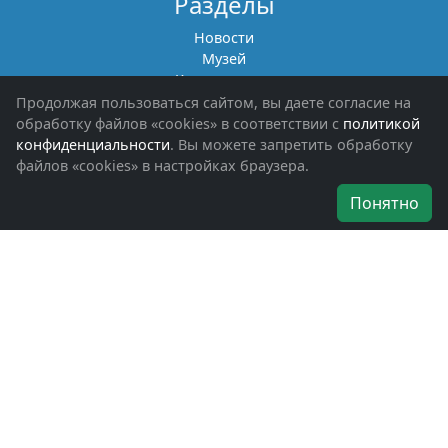
Разделы
Новости
Музей
Книги памяти
Фотоальбомы
Продолжая пользоваться сайтом, вы даете согласие на
Обращения граждан
обработку файлов «cookies» в соответствии с
политикой
Помощь участникам СВО и их семьям
конфиденциальности
. Вы можете запретить обработку
файлов «cookies» в настройках браузера.
Об организации
Понятно
Руководители
Наши награды
Устав
Программа
Вступить
Свяжитесь с нами
Богородское окружное отделение
ВООВ «БОЕВОЕ БРАТСТВО»
г. Ногинск, ул. Рабочая, д. 57
+7-(496)-511-46-43