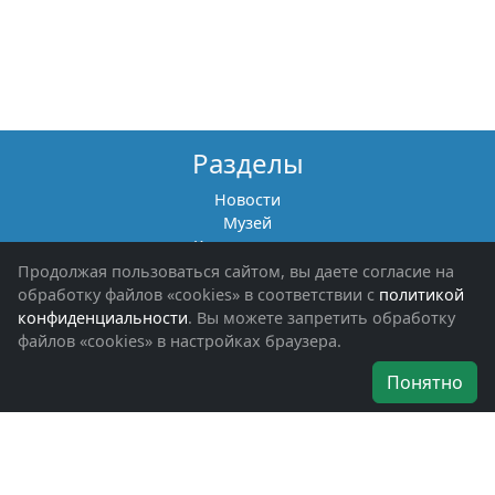
Разделы
Новости
Музей
Книги памяти
Фотоальбомы
Продолжая пользоваться сайтом, вы даете согласие на
Обращения граждан
обработку файлов «cookies» в соответствии с
политикой
Помощь участникам СВО и их семьям
конфиденциальности
. Вы можете запретить обработку
файлов «cookies» в настройках браузера.
Об организации
Понятно
Руководители
Наши награды
Устав
Программа
Вступить