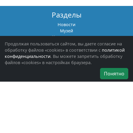
Разделы
Новости
Музей
Книги памяти
Фотоальбомы
Продолжая пользоваться сайтом, вы даете согласие на
Обращения граждан
обработку файлов «cookies» в соответствии с
политикой
Помощь участникам СВО и их семьям
конфиденциальности
. Вы можете запретить обработку
файлов «cookies» в настройках браузера.
Об организации
Понятно
Руководители
Наши награды
Устав
Программа
Вступить
Свяжитесь с нами
Богородское окружное отделение
ВООВ «БОЕВОЕ БРАТСТВО»