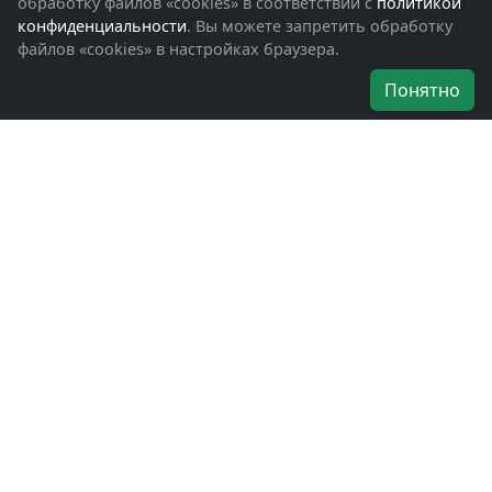
Обращения граждан
обработку файлов «cookies» в соответствии с
политикой
Помощь участникам СВО и их семьям
конфиденциальности
. Вы можете запретить обработку
файлов «cookies» в настройках браузера.
Об организации
Понятно
Руководители
Наши награды
Устав
Программа
Вступить
Свяжитесь с нами
Богородское окружное отделение
ВООВ «БОЕВОЕ БРАТСТВО»
г. Ногинск, ул. Рабочая, д. 57
+7-(496)-511-46-43
+7-(977)-691-43-48
+7-(496)-511-35-94
bbnoginsk@mail.ru
Политика конфиденциальности