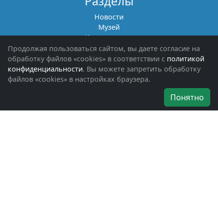
Разделы
Новости
Музей
Книги памяти
Фотоальбомы
Продолжая пользоваться сайтом, вы даете согласие на
Обращения граждан
обработку файлов «cookies» в соответствии с
политикой
Помощь участникам СВО и их семьям
конфиденциальности
. Вы можете запретить обработку
файлов «cookies» в настройках браузера.
Об организации
Понятно
Руководители
Наши награды
Устав
Программа
Вступить
Свяжитесь с нами
Богородское окружное отделение
ВООВ «БОЕВОЕ БРАТСТВО»
г. Ногинск, ул. Рабочая, д. 57
+7-(496)-511-46-43