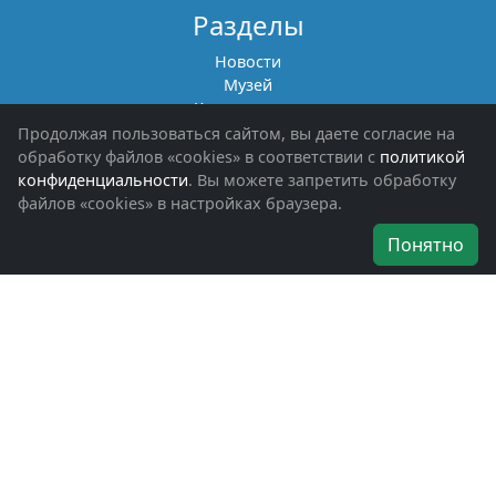
Разделы
Новости
Музей
Книги памяти
Фотоальбомы
Продолжая пользоваться сайтом, вы даете согласие на
Обращения граждан
обработку файлов «cookies» в соответствии с
политикой
Помощь участникам СВО и их семьям
конфиденциальности
. Вы можете запретить обработку
файлов «cookies» в настройках браузера.
Об организации
Понятно
Руководители
Наши награды
Устав
Программа
Вступить
Свяжитесь с нами
Богородское окружное отделение
ВООВ «БОЕВОЕ БРАТСТВО»
г. Ногинск, ул. Рабочая, д. 57