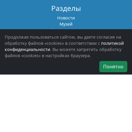
Разделы
Новости
Музей
Книги памяти
Фотоальбомы
Продолжая пользоваться сайтом, вы даете согласие на
Обращения граждан
обработку файлов «cookies» в соответствии с
политикой
Помощь участникам СВО и их семьям
конфиденциальности
. Вы можете запретить обработку
файлов «cookies» в настройках браузера.
Об организации
Понятно
Руководители
Наши награды
Устав
Программа
Вступить
Свяжитесь с нами
Богородское окружное отделение
ВООВ «БОЕВОЕ БРАТСТВО»
г. Ногинск, ул. Рабочая, д. 57